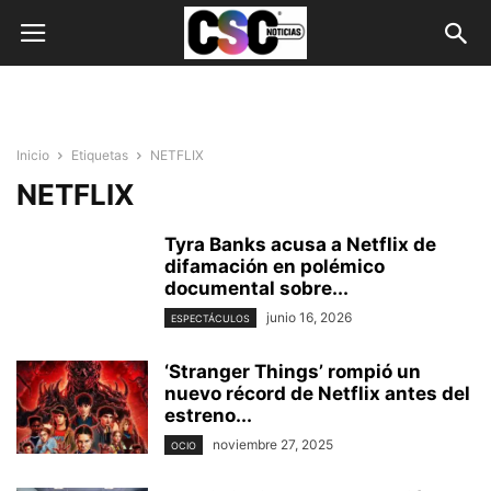
Inicio
Etiquetas
NETFLIX
NETFLIX
Tyra Banks acusa a Netflix de
difamación en polémico
documental sobre...
junio 16, 2026
ESPECTÁCULOS
‘Stranger Things’ rompió un
nuevo récord de Netflix antes del
estreno...
noviembre 27, 2025
OCIO