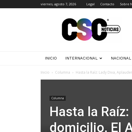
viernes, agosto 7, 2026
Legal
Contacto
Sobre 
CSC
Noticias
INICIO
INTERNACIONAL
NACIONAL
Inicio
Columna
Hasta la Raíz: Lady Diva, Aplauden 
Columna
Hasta la Raíz:
domicilio, El 