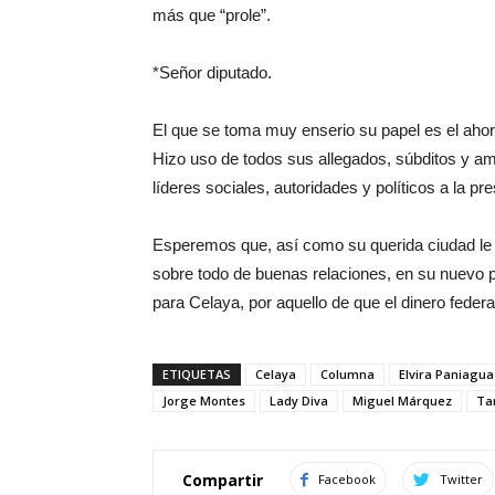
más que “prole”.
*Señor diputado.
El que se toma muy enserio su papel es el aho
Hizo uso de todos sus allegados, súbditos y ami
líderes sociales, autoridades y políticos a la pr
Esperemos que, así como su querida ciudad le 
sobre todo de buenas relaciones, en su nuevo 
para Celaya, por aquello de que el dinero feder
ETIQUETAS
Celaya
Columna
Elvira Paniagua
Jorge Montes
Lady Diva
Miguel Márquez
Ta
Compartir
Facebook
Twitter