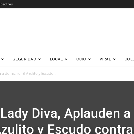
Nosotros
SEGURIDAD
LOCAL
OCIO
VIRAL
COL
a domicilio, El Azulito y Escudo...
 Lady Diva, Aplauden a
Azulito y Escudo contra