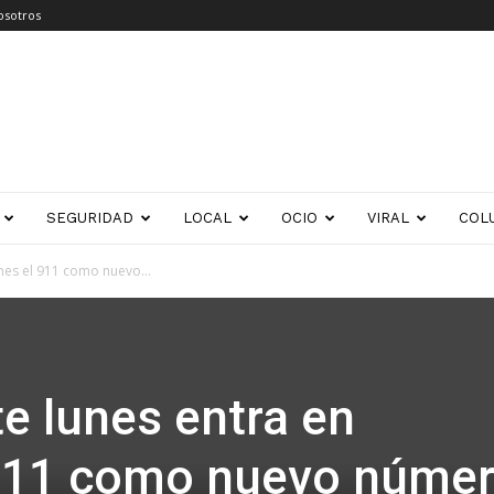
osotros
SEGURIDAD
LOCAL
OCIO
VIRAL
COL
ones el 911 como nuevo...
te lunes entra en
 911 como nuevo núme