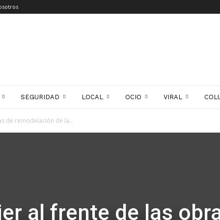
osotros
SEGURIDAD
LOCAL
OCIO
VIRAL
COL
as de remodelación de la...
r al frente de las obr