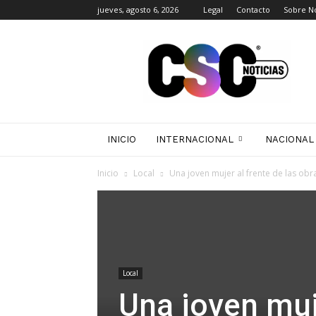
jueves, agosto 6, 2026
Legal
Contacto
Sobre N
CSC
Noticias
INICIO
INTERNACIONAL
NACIONAL
Inicio
Local
Una joven mujer al frente de las obr
Local
Una joven muje