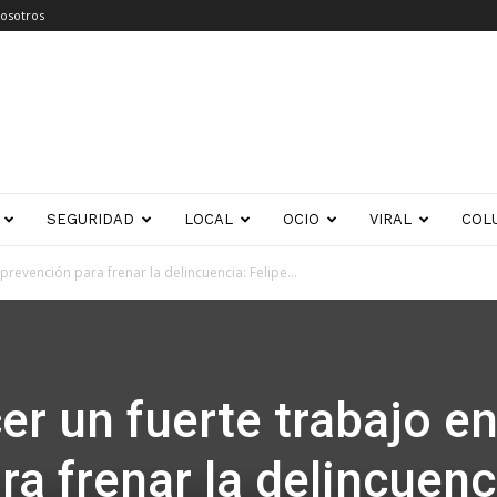
osotros
SEGURIDAD
LOCAL
OCIO
VIRAL
COL
prevención para frenar la delincuencia: Felipe...
er un fuerte trabajo e
a frenar la delincuenc