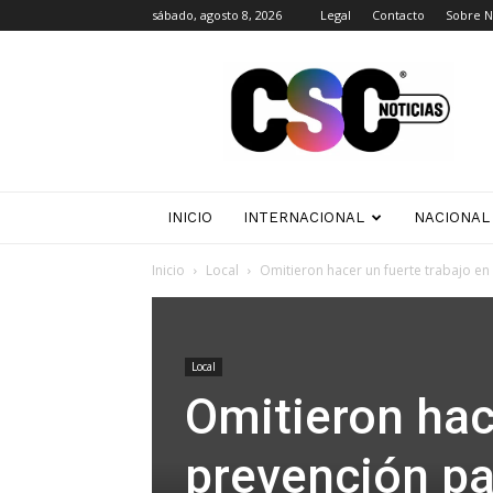
sábado, agosto 8, 2026
Legal
Contacto
Sobre N
CSC
Noticias
INICIO
INTERNACIONAL
NACIONAL
Inicio
Local
Omitieron hacer un fuerte trabajo en 
Local
Omitieron hac
prevención par