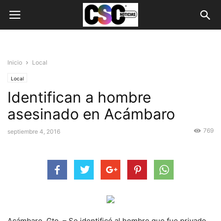
Inicio
Local
Local
Identifican a hombre
asesinado en Acámbaro
769
septiembre 4, 2016
Acámbaro, Gto. – Se identificó al hombre que fue privado