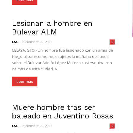
Lesionan a hombre en
Bulevar ALM
CSC
-
diciembre 20, 2016
0
CELAYA, GTO.- Un hombre fue lesionado con un arma de
fuego al parecer por dos sujetos la mañana del lunes
sobre el Bulevar Adolfo López Mateos casi esquina con
Palmas de esta ciudad. A...
Leer más
Muere hombre tras ser
baleado en Juventino Rosas
CSC
-
diciembre 20, 2016
0