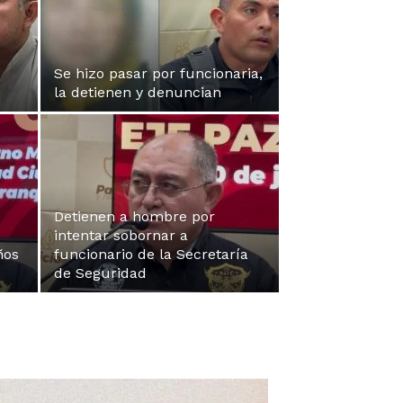
Se hizo pasar por funcionaria,
la detienen y denuncian
Detienen a hombre por
intentar sobornar a
ños
funcionario de la Secretaría
de Seguridad