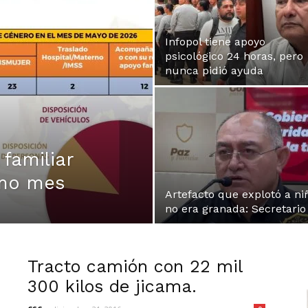
Infopol tiene apoyo
psicológico 24 horas, pero
nunca pidió ayuda
 familiar
imo mes
Artefacto que explotó a ni
no era granada: Secretario
Tracto camión con 22 mil
300 kilos de jicama.