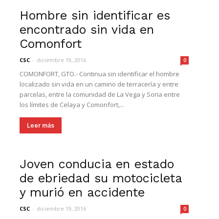
Hombre sin identificar es
encontrado sin vida en
Comonfort
CSC
-
diciembre 19, 2016
0
COMONFORT, GTO.- Continua sin identificar el hombre
localizado sin vida en un camino de terracería y entre
parcelas, entre la comunidad de La Vega y Soria entre
los límites de Celaya y Comonfort,...
Leer más
Joven conducia en estado
de ebriedad su motocicleta
y murió en accidente
CSC
-
diciembre 19, 2016
0