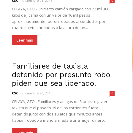
CSC
-
diciembre 21, 2016
0
CELAYA, GTO.- Un tracto camión cargado con 22 mil 300
kilos de jícama con un valor de 16 mil pesos
aproximadamente fueron robados al conductor por
cuatro sujetos armados a la altura de un...
Leer más
Familiares de taxista
detenido por presunto robo
piden que sea liberado.
CSC
-
diciembre 20, 2016
0
CELAYA, GTO.- Familiares y amigos de Francisco Javier
taxista que el pasado 15 de los corrientes fuera
detenido junto con dos sujetos que minutos antes
habían robado a mano armada a una mujer dinero...
Leer más