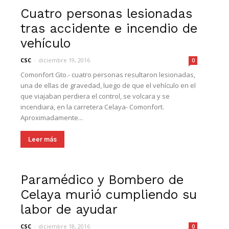
Cuatro personas lesionadas
tras accidente e incendio de
vehículo
CSC
-
diciembre 19, 2016
0
Comonfort Gto.- cuatro personas resultaron lesionadas,
una de ellas de gravedad, luego de que el vehículo en el
que viajaban perdiera el control, se volcara y se
incendiara, en la carretera Celaya- Comonfort.
Aproximadamente...
Leer más
Paramédico y Bombero de
Celaya murió cumpliendo su
labor de ayudar
CSC
-
diciembre 18, 2016
0