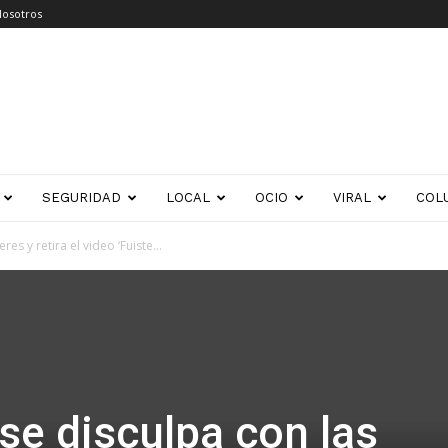
Nosotros
SEGURIDAD
LOCAL
OCIO
VIRAL
COL
es y retira el video ‘Fuiste...
se disculpa con las