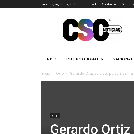
viernes, agosto 7, 2026
Legal
Contacto
Sobre 
CSC
Noticias
INICIO
INTERNACIONAL
NACIONAL
Inicio
Ocio
Gerardo Ortiz se disculpa con las mujer
Ocio
Gerardo Ortiz 