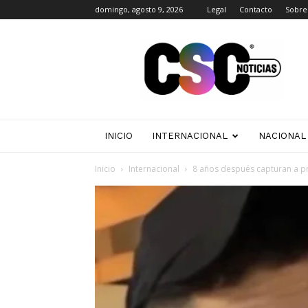
domingo, agosto 9, 2026
Legal
Contacto
Sobre
CSC
Noticias
INICIO
INTERNACIONAL
NACIONAL
Inicio
Internacional
8 años después capturan a p