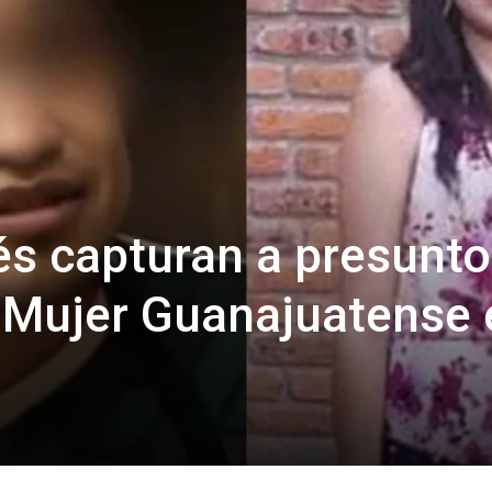
s capturan a presunto
 Mujer Guanajuatense 