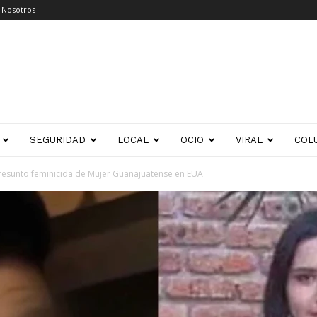
 Nosotros
SEGURIDAD
LOCAL
OCIO
VIRAL
COL
resunto feminicida de Mujer Guanajuatense en EUA