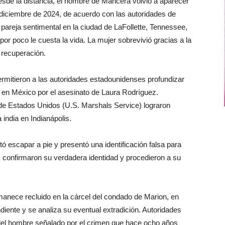
sde la distancia, el nombre de Mancera volvió a aparecer
diciembre de 2024, de acuerdo con las autoridades de
 pareja sentimental en la ciudad de LaFollette, Tennessee,
or poco le cuesta la vida. La mujer sobrevivió gracias a la
 recuperación.
rmitieron a las autoridades estadounidenses profundizar
do en México por el asesinato de Laura Rodríguez.
 de Estados Unidos (U.S. Marshals Service) lograron
india en Indianápolis.
 escapar a pie y presentó una identificación falsa para
s confirmaron su verdadera identidad y procedieron a su
nece recluido en la cárcel del condado de Marion, en
diente y se analiza su eventual extradición. Autoridades
 del hombre señalado por el crimen que hace ocho años