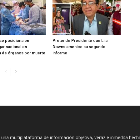
se posiciona en
Pretende Presidente que Lila
ar nacional en
Downs amenice su segundo
n de órganos por muerte
informe
 una multiplataforma de información objetiva, veraz e inmedita hec