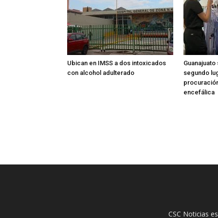
Ubican en IMSS a dos intoxicados
Guanajuato 
con alcohol adulterado
segundo lug
procuració
encefálica
CSC Noticias es