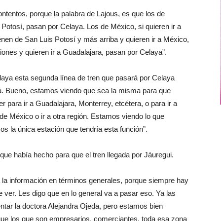
tentos, porque la palabra de Lajous, es que los de
 Potosí, pasan por Celaya. Los de México, si quieren ir a
enen de San Luis Potosí y más arriba y quieren ir a México,
iones y quieren ir a Guadalajara, pasan por Celaya”.
laya esta segunda línea de tren que pasará por Celaya
sma. Bueno, estamos viendo que sea la misma para que
 para ir a Guadalajara, Monterrey, etcétera, o para ir a
 de México o ir a otra región. Estamos viendo lo que
s la única estación que tendría esta función”.
 que había hecho para que el tren llegada por Jáuregui.
 la información en términos generales, porque siempre hay
ver. Les digo que en lo general va a pasar eso. Ya las
tar la doctora Alejandra Ojeda, pero estamos bien
 que los que son empresarios, comerciantes, toda esa zona