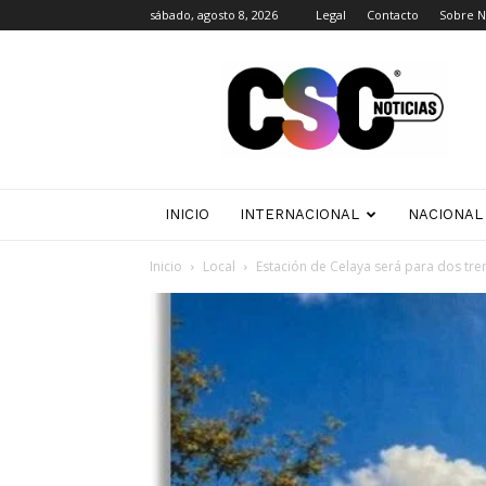
sábado, agosto 8, 2026
Legal
Contacto
Sobre N
CSC
Noticias
INICIO
INTERNACIONAL
NACIONAL
Inicio
Local
Estación de Celaya será para dos tr