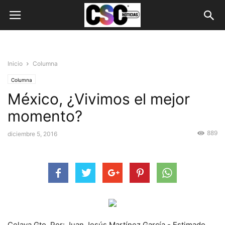
Inicio
Columna
Columna
México, ¿Vivimos el mejor
momento?
889
diciembre 5, 2016
Celaya Gto. Por: Juan Jesús Martínez García.- Estimado