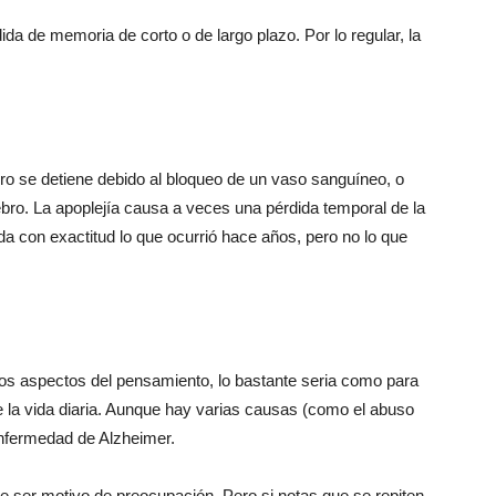
da de memoria de corto o de largo plazo. Por lo regular, la
ro se detiene debido al bloqueo de un vaso sanguíneo, o
bro. La apoplejía causa a veces una pérdida temporal de la
a con exactitud lo que ocurrió hace años, pero no lo que
ros aspectos del pensamiento, lo bastante seria como para
de la vida diaria. Aunque hay varias causas (como el abuso
enfermedad de Alzheimer.
e ser motivo de preocupación. Pero si notas que se repiten