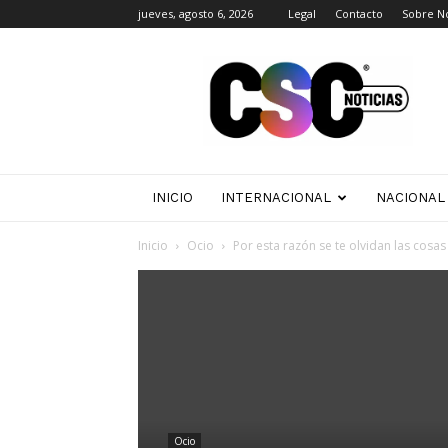
jueves, agosto 6, 2026
Legal
Contacto
Sobre N
CSC
Noticias
INICIO
INTERNACIONAL
NACIONAL
Inicio
Ocio
Por esta razón se te olvidan las cosas
Ocio