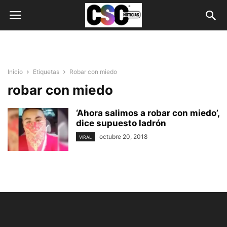
Inicio
Etiquetas
Robar con miedo
robar con miedo
‘Ahora salimos a robar con miedo’,
dice supuesto ladrón
octubre 20, 2018
VIRAL