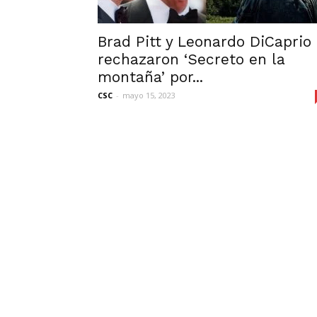
Brad Pitt y Leonardo DiCaprio
rechazaron ‘Secreto en la
montaña’ por...
CSC
-
mayo 15, 2023