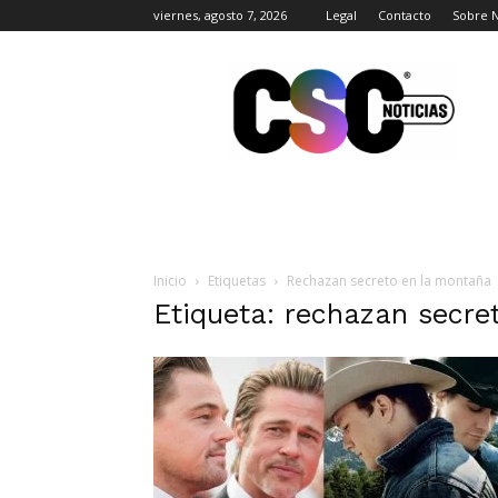
viernes, agosto 7, 2026
Legal
Contacto
Sobre 
CSC
Noticias
Inicio
Etiquetas
Rechazan secreto en la montaña
Etiqueta: rechazan secre