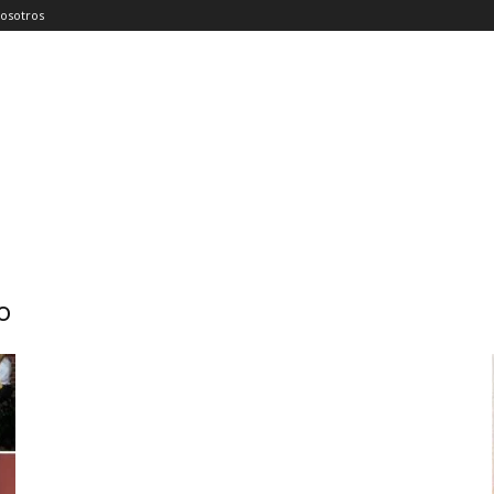
osotros
o