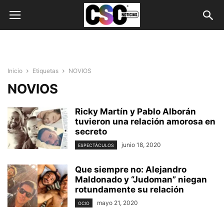
Inicio
Etiquetas
NOVIOS
NOVIOS
Ricky Martín y Pablo Alborán
tuvieron una relación amorosa en
secreto
junio 18, 2020
ESPECTÁCULOS
Que siempre no: Alejandro
Maldonado y “Judoman” niegan
rotundamente su relación
mayo 21, 2020
OCIO