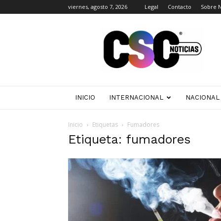
viernes, agosto 7, 2026
Legal
Contacto
Sobre 
CSC
Noticias
INICIO
INTERNACIONAL
NACIONAL
Inicio
Etiquetas
Fumadores
Etiqueta: fumadores