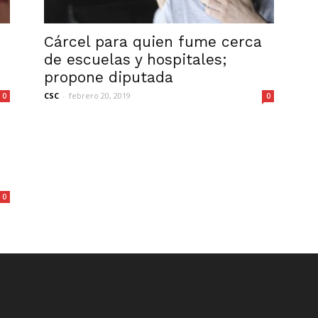
Cárcel para quien fume cerca
de escuelas y hospitales;
propone diputada
CSC
-
febrero 20, 2019
0
0
0