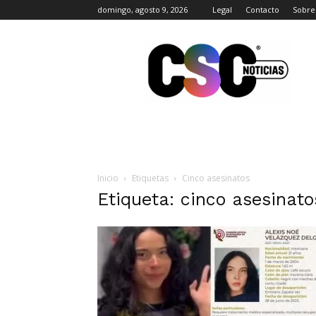
domingo, agosto 9, 2026
Legal
Contacto
Sobre
CSC
Noticias
Inicio
Etiquetas
Cinco asesinatos
Etiqueta: cinco asesinato