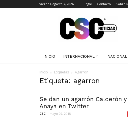
viernes, agosto 7, 2026
Legal
Contacto
Sobre 
CSC
Noticias
INICIO
INTERNACIONAL
NACIONAL
Inicio
Etiquetas
Agarron
Etiqueta: agarron
Se dan un agarrón Calderón y
Anaya en Twitter
CSC
-
mayo 29, 2018