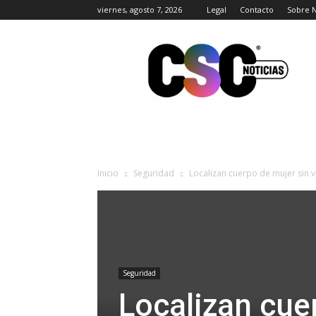
viernes, agosto 7, 2026
Legal
Contacto
Sobre 
CSC
Noticias
Inicio
Seguridad
Localizan cuerpo de mujer sin vi
Seguridad
Localizan cue