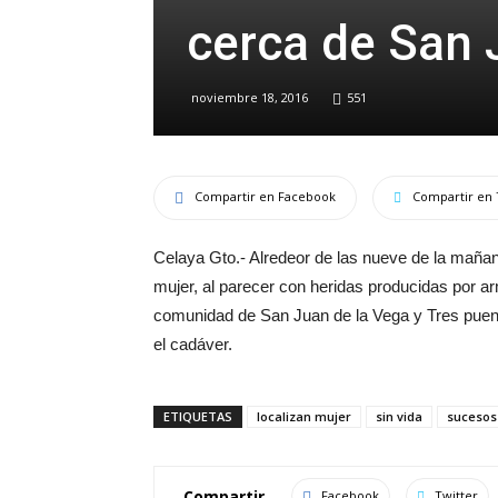
cerca de San 
noviembre 18, 2016
551
Compartir en Facebook
Compartir en 
Celaya Gto.- Alredeor de las nueve de la mañan
mujer, al parecer con heridas producidas por a
comunidad de San Juan de la Vega y Tres puente
el cadáver.
ETIQUETAS
localizan mujer
sin vida
sucesos
Compartir
Facebook
Twitter