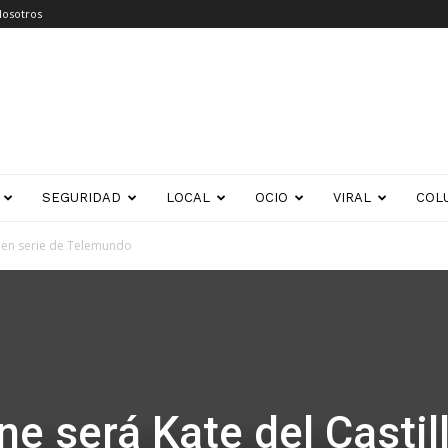
Nosotros
SEGURIDAD
LOCAL
OCIO
VIRAL
COL
o en serie de Telemundo
e será Kate del Castil