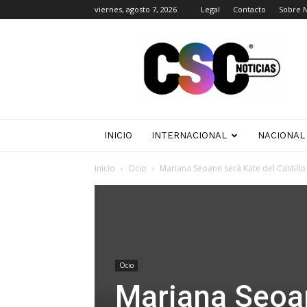
viernes, agosto 7, 2026
Legal
Contacto
Sobre 
CSC
Noticias
INICIO
INTERNACIONAL
NACIONAL
Inicio
Ocio
Mariana Seoane será Kate del Castill
Ocio
Mariana Seoan