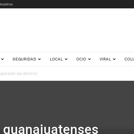
Nosotros
SEGURIDAD
LOCAL
OCIO
VIRAL
COL
cuperarán sus ahorros
l guanajuatenses