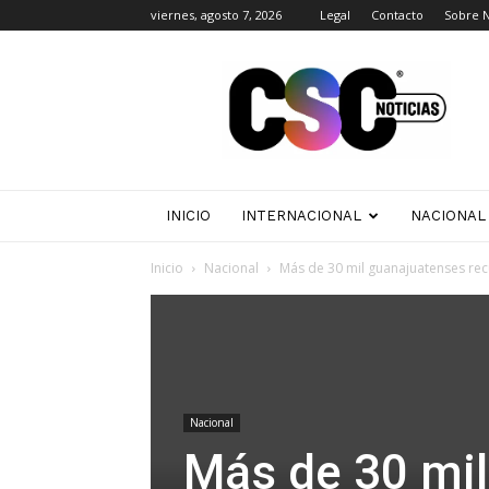
viernes, agosto 7, 2026
Legal
Contacto
Sobre 
CSC
Noticias
INICIO
INTERNACIONAL
NACIONAL
Inicio
Nacional
Más de 30 mil guanajuatenses re
Nacional
Más de 30 mi