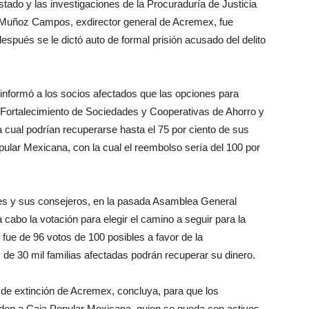
ado y las investigaciones de la Procuraduría de Justicia
o Muñoz Campos, exdirector general de Acremex, fue
spués se le dictó auto de formal prisión acusado del delito
 informó a los socios afectados que las opciones para
 Fortalecimiento de Sociedades y Cooperativas de Ahorro y
cual podrían recuperarse hasta el 75 por ciento de sus
opular Mexicana, con la cual el reembolso sería del 100 por
res y sus consejeros, en la pasada Asamblea General
 cabo la votación para elegir el camino a seguir para la
fue de 96 votos de 100 posibles a favor de la
 de 30 mil familias afectadas podrán recuperar su dinero.
 de extinción de Acremex, concluya, para que los
laden a Caja Popular Mexicana, quien se queda con activos