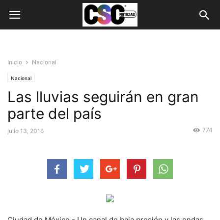
Inicio
Nacional
Nacional
Las lluvias seguirán en gran
parte del país
774
julio 13, 2016
Ciudad de México.- Un canal de baja presión y las ondas