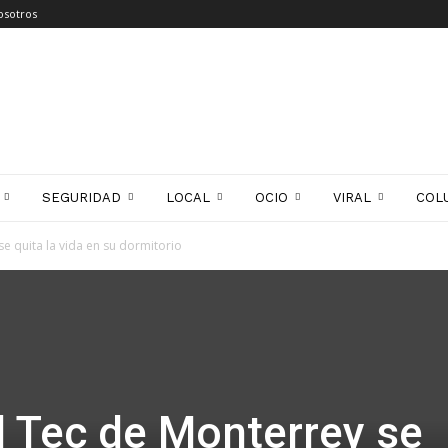
osotros
SEGURIDAD
LOCAL
OCIO
VIRAL
COL
e quita la vida en su dormitorio
l Tec de Monterrey se