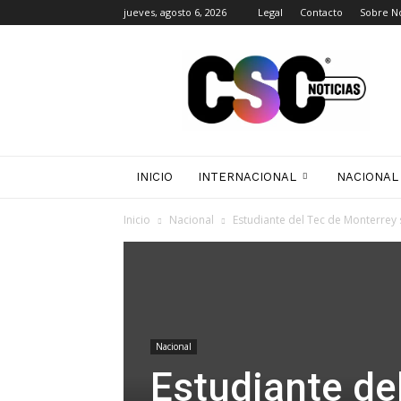
jueves, agosto 6, 2026
Legal
Contacto
Sobre N
CSC
Noticias
INICIO
INTERNACIONAL
NACIONAL
Inicio
Nacional
Estudiante del Tec de Monterrey s
Nacional
Estudiante de