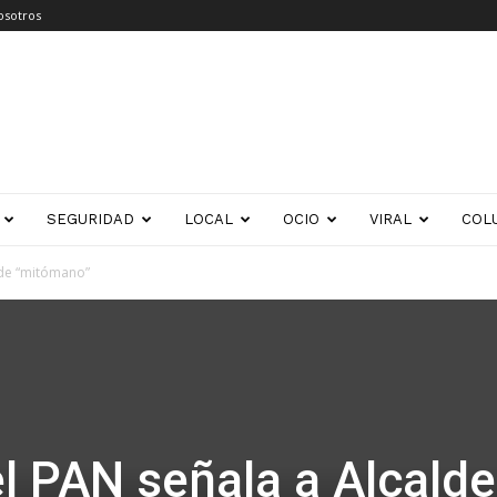
osotros
SEGURIDAD
LOCAL
OCIO
VIRAL
COL
 de “mitómano”
el PAN señala a Alcalde