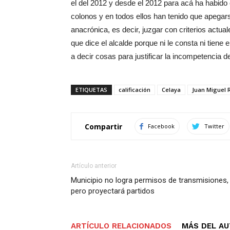
el del 2012 y desde el 2012 para acá ha habid
colonos y en todos ellos han tenido que apegar
anacrónica, es decir, juzgar con criterios actu
que dice el alcalde porque ni le consta ni tien
a decir cosas para justificar la incompetencia d
ETIQUETAS
calificación
Celaya
Juan Miguel 
Compartir
Facebook
Twitter
Artículo anterior
Municipio no logra permisos de transmisiones,
pero proyectará partidos
ARTÍCULO RELACIONADOS
MÁS DEL A