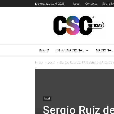
jueves, agosto 6, 2026
Legal
Contacto
Sobre N
CSC
Noticias
INICIO
INTERNACIONAL
NACIONAL
Inicio
Local
Sergio Ruíz del PAN señala a Alcalde
Local
Sergio Ruíz d