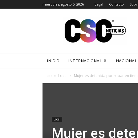
miércoles, agosto 5, 2026
Legal
Contacto
Sobr
CSC
Noticias
INICIO
INTERNACIONAL
NACIONAL
Inicio
Local
Mujer es detenida por robar en tiend
Local
Mujer es dete