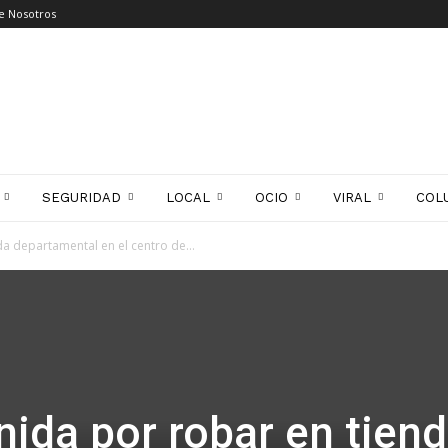
e Nosotros
SEGURIDAD
LOCAL
OCIO
VIRAL
COL
a departamental en el centro de...
nida por robar en tien