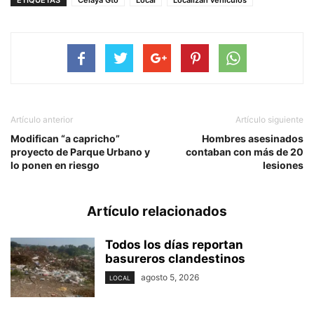
ETIQUETAS
Celaya Gto
Local
Localizan vehiculos
Artículo anterior
Artículo siguiente
Modifican “a capricho”
Hombres asesinados
proyecto de Parque Urbano y
contaban con más de 20
lo ponen en riesgo
lesiones
Artículo relacionados
Todos los días reportan
basureros clandestinos
agosto 5, 2026
LOCAL