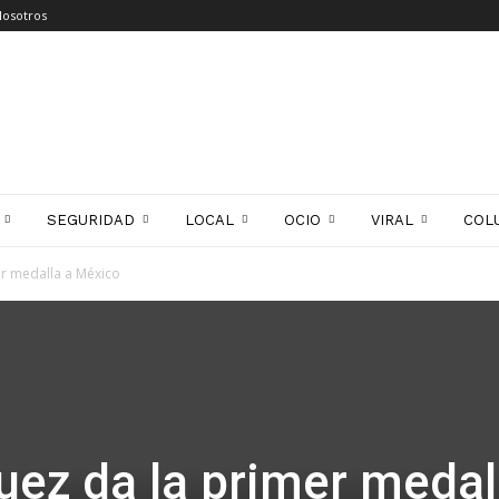
Nosotros
SEGURIDAD
LOCAL
OCIO
VIRAL
COL
er medalla a México
uez da la primer medal