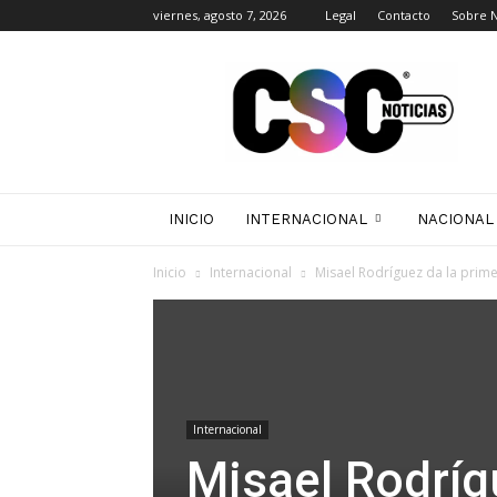
viernes, agosto 7, 2026
Legal
Contacto
Sobre 
CSC
Noticias
INICIO
INTERNACIONAL
NACIONAL
Inicio
Internacional
Misael Rodríguez da la prim
Internacional
Misael Rodríg