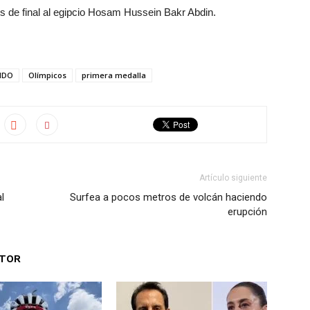
os de final al egipcio Hosam Hussein Bakr Abdin.
NDO
Olímpicos
primera medalla
Artículo siguiente
l
Surfea a pocos metros de volcán haciendo
erupción
UTOR