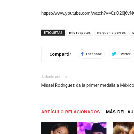
https://www.youtube.com/watch?v=0zO26j6v
ETIQUETAS
mis respetos
no que no perros
s
Compartir
Facebook
Twitter
Artículo anterior
Misael Rodríguez da la primer medalla a Méxic
ARTÍCULO RELACIONADOS
MÁS DEL A