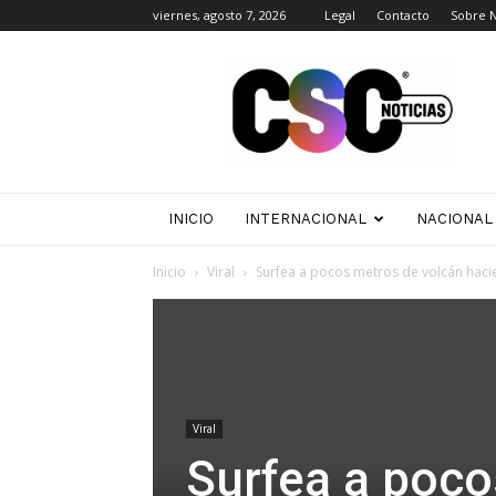
viernes, agosto 7, 2026
Legal
Contacto
Sobre 
CSC
Noticias
INICIO
INTERNACIONAL
NACIONAL
Inicio
Viral
Surfea a pocos metros de volcán hac
Viral
Surfea a poco