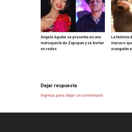
Ángela Aguilar se presenta en una
La historia 
marisquería de Zapopan y se burlan
macaco que
en redes
orangután 
Dejar respuesta
Ingresa para dejar un comentario