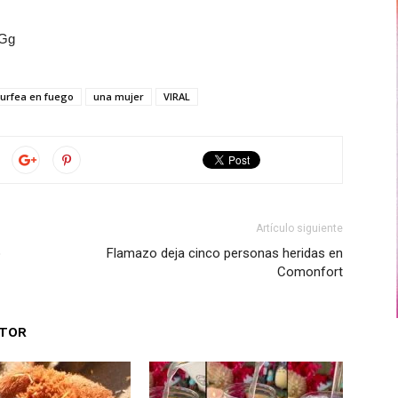
NGg
urfea en fuego
una mujer
VIRAL
Artículo siguiente
o
Flamazo deja cinco personas heridas en
Comonfort
UTOR