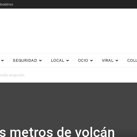
Nosotros
SEGURIDAD
LOCAL
OCIO
VIRAL
COL
iendo erupción
s metros de volcán