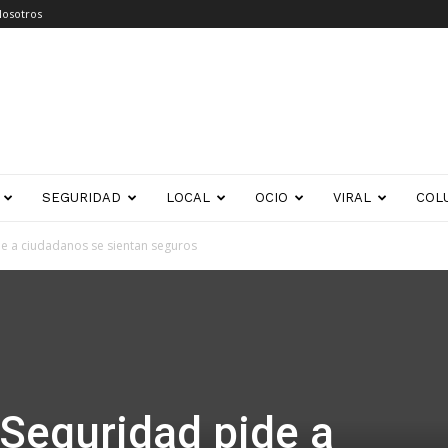
Nosotros
SEGURIDAD
LOCAL
OCIO
VIRAL
COL
de a ciudadanos se sientan seguros
 Seguridad pide a