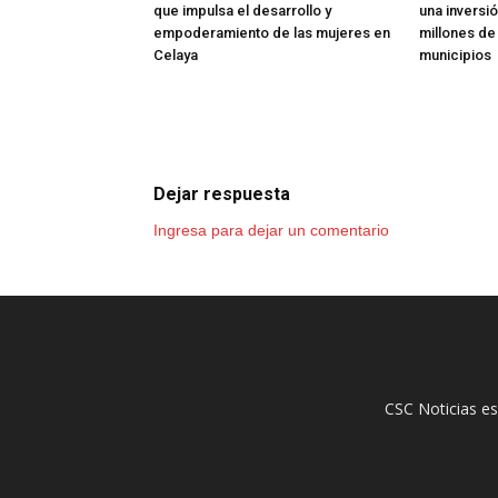
que impulsa el desarrollo y
una inversió
empoderamiento de las mujeres en
millones de
Celaya
municipios
Dejar respuesta
Ingresa para dejar un comentario
CSC Noticias es