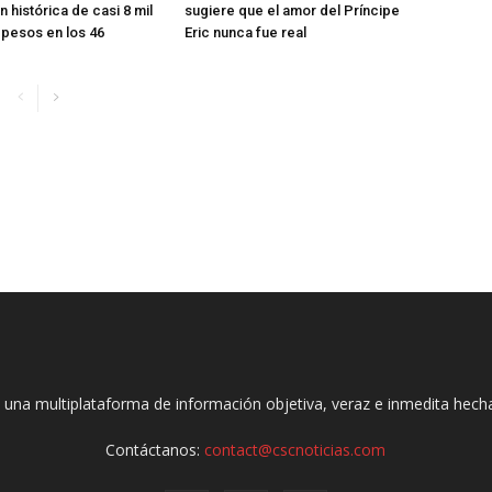
n histórica de casi 8 mil
sugiere que el amor del Príncipe
 pesos en los 46
Eric nunca fue real
 una multiplataforma de información objetiva, veraz e inmedita hec
Contáctanos:
contact@cscnoticias.com