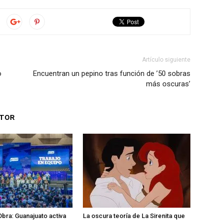
Artículo siguiente
o
Encuentran un pepino tras función de ’50 sobras
más oscuras’
UTOR
Obra: Guanajuato activa
La oscura teoría de La Sirenita que