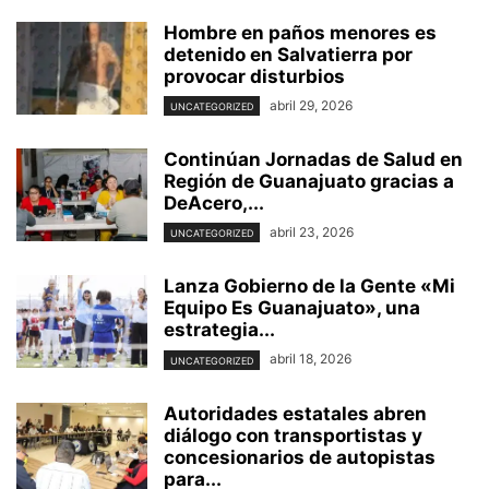
Hombre en paños menores es
detenido en Salvatierra por
provocar disturbios
abril 29, 2026
UNCATEGORIZED
Continúan Jornadas de Salud en
Región de Guanajuato gracias a
DeAcero,...
abril 23, 2026
UNCATEGORIZED
Lanza Gobierno de la Gente «Mi
Equipo Es Guanajuato», una
estrategia...
abril 18, 2026
UNCATEGORIZED
Autoridades estatales abren
diálogo con transportistas y
concesionarios de autopistas
para...