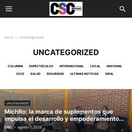
Inicio
Uncategorized
UNCATEGORIZED
COLUMNA
ESPECTÁCULOS
INTERNACIONAL
LOCAL
NACIONAL
OCIO
SALUD
SEGURIDAD
ULTIMAS NOTICIAS
VIRAL
UNCATEGORIZED
MichRo: la marca de suplementos que
impulsa el desarrollo y empoderamiento...
CSC
-
agosto 7, 2026