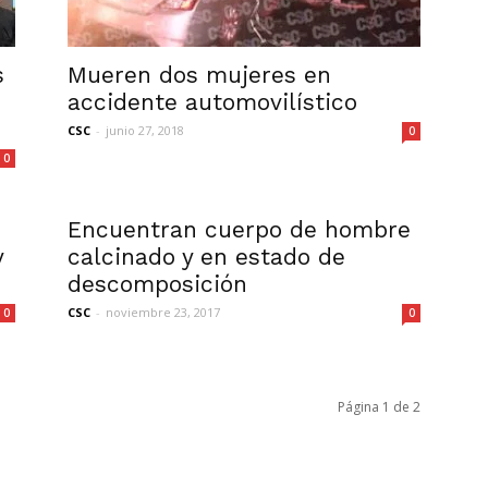
s
Mueren dos mujeres en
accidente automovilístico
CSC
-
junio 27, 2018
0
0
Encuentran cuerpo de hombre
y
calcinado y en estado de
descomposición
CSC
-
noviembre 23, 2017
0
0
Página 1 de 2