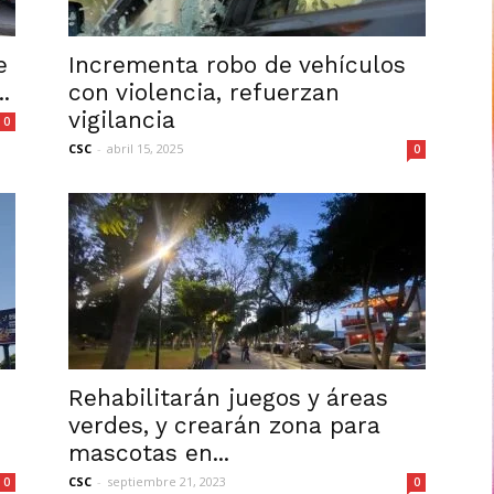
e
Incrementa robo de vehículos
.
con violencia, refuerzan
vigilancia
0
CSC
-
abril 15, 2025
0
Rehabilitarán juegos y áreas
verdes, y crearán zona para
mascotas en...
CSC
-
septiembre 21, 2023
0
0