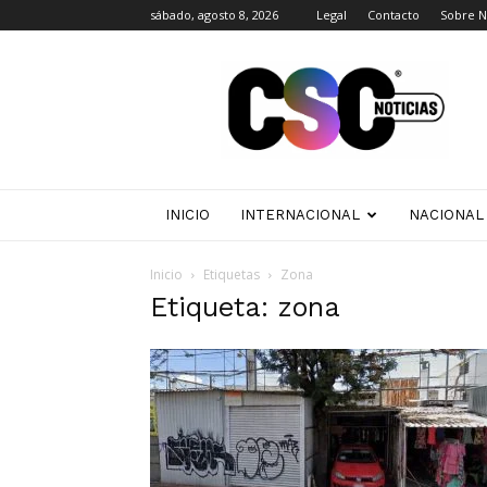
sábado, agosto 8, 2026
Legal
Contacto
Sobre N
CSC
Noticias
INICIO
INTERNACIONAL
NACIONAL
Inicio
Etiquetas
Zona
Etiqueta: zona