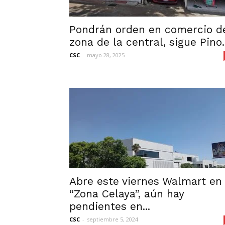
Pondrán orden en comercio d
zona de la central, sigue Pino..
CSC
-
mayo 28, 2025
Abre este viernes Walmart en
“Zona Celaya”, aún hay
pendientes en...
CSC
-
septiembre 5, 2024