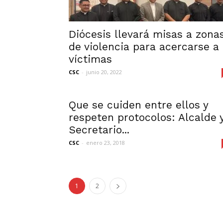
Diócesis llevará misas a zona
de violencia para acercarse a
víctimas
CSC
-
junio 20, 2022
Que se cuiden entre ellos y
respeten protocolos: Alcalde 
Secretario...
CSC
-
enero 23, 2018
1
2