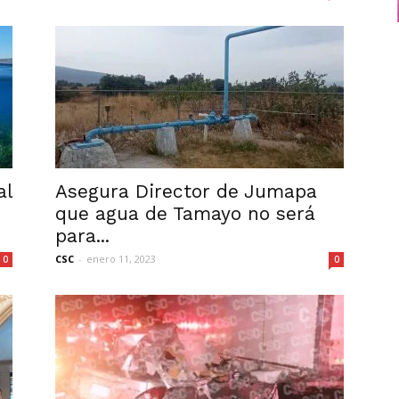
al
Asegura Director de Jumapa
que agua de Tamayo no será
para...
CSC
-
enero 11, 2023
0
0