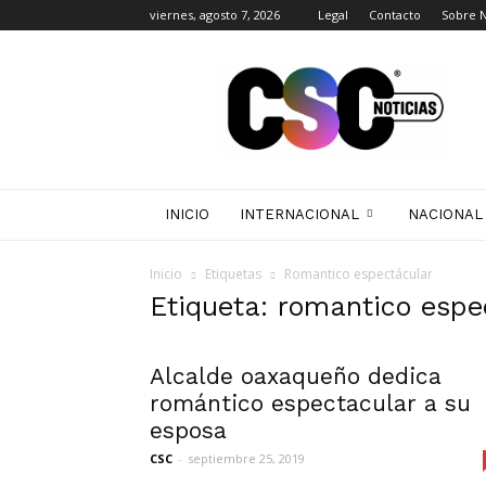
viernes, agosto 7, 2026
Legal
Contacto
Sobre 
CSC
Noticias
INICIO
INTERNACIONAL
NACIONAL
Inicio
Etiquetas
Romantico espectácular
Etiqueta: romantico espe
Alcalde oaxaqueño dedica
romántico espectacular a su
esposa
CSC
-
septiembre 25, 2019