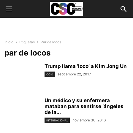
Inicio
Etiquetas
Par de locos
par de locos
Trump llama ‘loco’ a Kim Jong Un
septiembre 22, 2017
OCIO
Un médico y su enfermera
mataban para sentirse ‘ángeles
de la...
noviembre 30, 2016
INTERNACIONAL