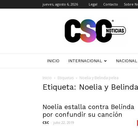
jueves, agosto 6, 2026
Legal
Contacto
Sobre N
CSC
Noticias
INICIO
INTERNACIONAL
NACIONAL
Inicio
Etiquetas
Noelia y Belinda pelea
Etiqueta: Noelia y Belind
Noelia estalla contra Belinda
por confundir su canción
CSC
-
julio 22, 2019