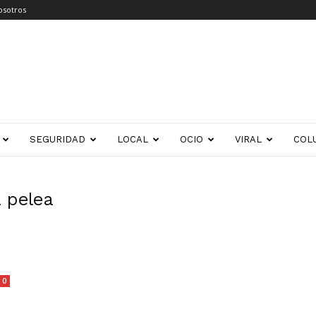
osotros
SEGURIDAD
LOCAL
OCIO
VIRAL
COL
a pelea
0