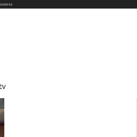
osotros
tv