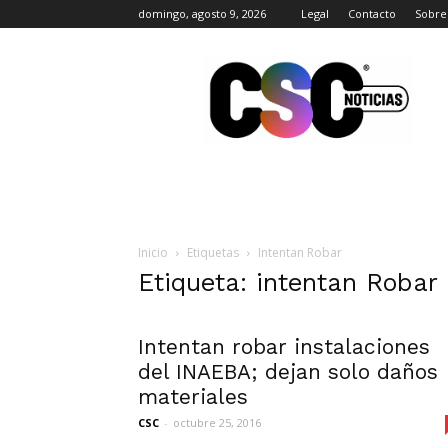
domingo, agosto 9, 2026
Legal
Contacto
Sobre
CSC
Noticias
Inicio
Etiquetas
Intentan Robar
Etiqueta: intentan Robar
Intentan robar instalaciones
del INAEBA; dejan solo daños
materiales
CSC
-
octubre 25, 2016