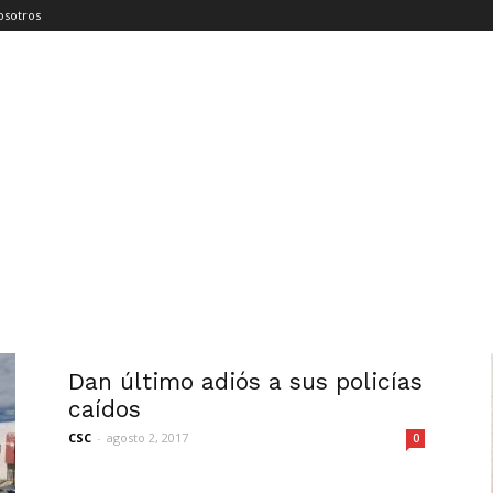
osotros
Dan último adiós a sus policías
caídos
CSC
-
agosto 2, 2017
0