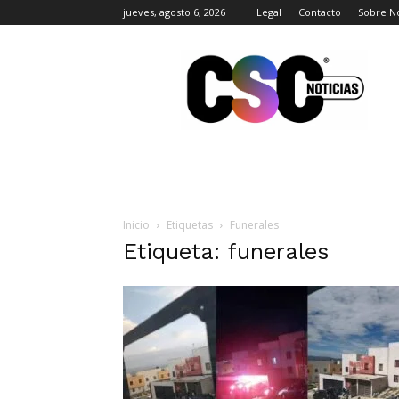
jueves, agosto 6, 2026
Legal
Contacto
Sobre N
CSC
Noticias
Inicio
Etiquetas
Funerales
Etiqueta: funerales