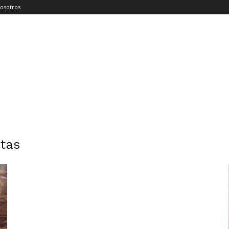
osotros
stas