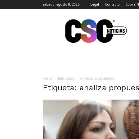
sábado, agosto 8, 2026
Legal
Contacto
Sobre N
CSC
Noticias
Inicio
Etiquetas
Analiza propuestas
Etiqueta: analiza propue