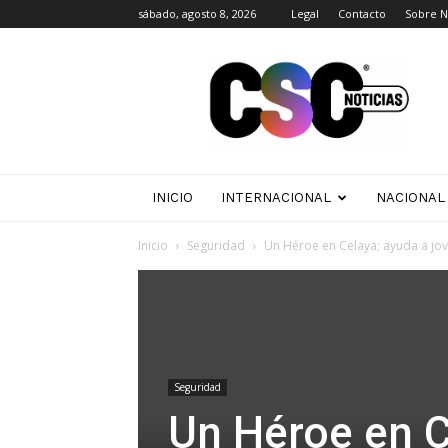
sábado, agosto 8, 2026
Legal
Contacto
Sobre N
CSC
Noticias
INICIO
INTERNACIONAL
NACIONAL
Inicio
Seguridad
Un Héroe en Celaya; ayuda a jove
Seguridad
Un Héroe en C