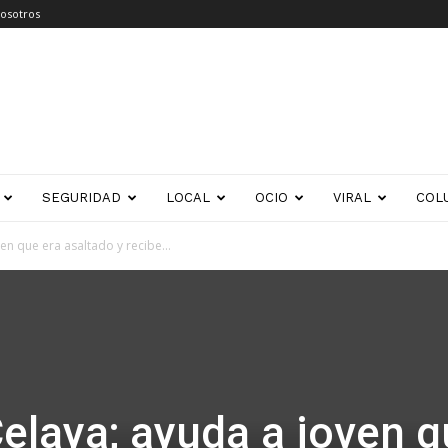
osotros
SEGURIDAD
LOCAL
OCIO
VIRAL
COL
n que era asaltado y recibe...
elaya; ayuda a joven 