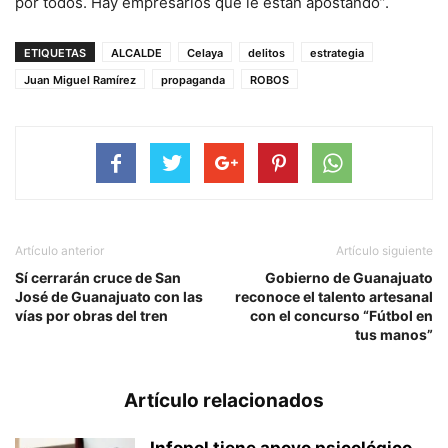
por todos. Hay empresarios que le están apostando”.
ETIQUETAS
ALCALDE
Celaya
delitos
estrategia
Juan Miguel Ramírez
propaganda
ROBOS
Artículo anterior
Artículo siguiente
Sí cerrarán cruce de San
Gobierno de Guanajuato
José de Guanajuato con las
reconoce el talento artesanal
vías por obras del tren
con el concurso “Fútbol en
tus manos”
Artículo relacionados