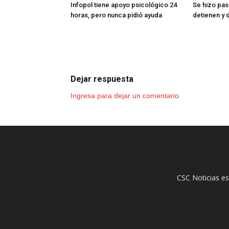
Infopol tiene apoyo psicológico 24
Se hizo pasa
horas, pero nunca pidió ayuda
detienen y 
Dejar respuesta
Ingresa para dejar un comentario
CSC Noticias es