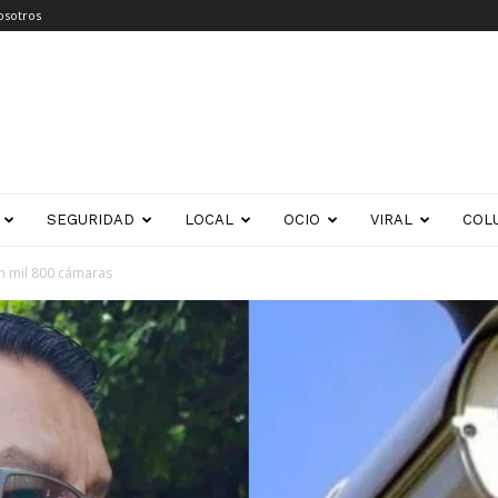
osotros
SEGURIDAD
LOCAL
OCIO
VIRAL
COL
on mil 800 cámaras