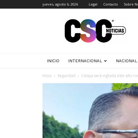
jueves, agosto 6, 2026
Legal
Contacto
Sobre N
CSC
Noticias
INICIO
INTERNACIONAL
NACIONAL
Inicio
Seguridad
Celaya será vigilada este año c