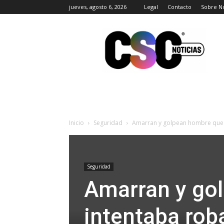
jueves, agosto 6, 2026
Legal
Contacto
Sobre N
CSC
Noticias
Inicio
Seguridad
Amarran y golpean hombre que 
Seguridad
Amarran y go
intentaba rob