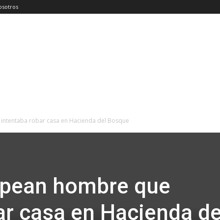
osotros
intentaba robar casa en Hacienda del Bosque
lpean hombre que
ar casa en Hacienda de