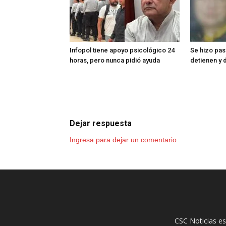
Infopol tiene apoyo psicológico 24
Se hizo pasa
horas, pero nunca pidió ayuda
detienen y 
Dejar respuesta
Ingresa para dejar un comentario
CSC Noticias es