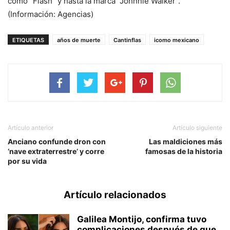
como “Flash” y hasta la marca “Johnnie Walker”.
(Información: Agencias)
ETIQUETAS
años de muerte
Cantinflas
icomo mexicano
Artículo anterior
Artículo siguiente
Anciano confunde dron con
Las maldiciones más
‘nave extraterrestre’ y corre
famosas de la historia
por su vida
Artículo relacionados
Galilea Montijo, confirma tuvo
complicaciones después de que