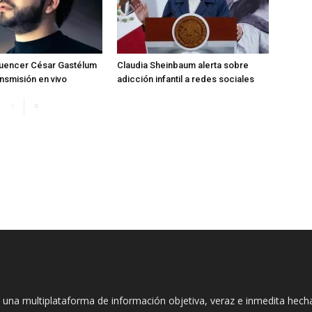
fluencer César Gastélum
Claudia Sheinbaum alerta sobre
ansmisión en vivo
adicción infantil a redes sociales
 una multiplataforma de información objetiva, veraz e inmedita hec