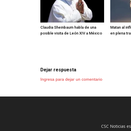
Claudia Sheinbaum habla de una
Matan al in
posible visita de León XIV a México
en plena tr
Dejar respuesta
Ingresa para dejar un comentario
CSC Noticias es