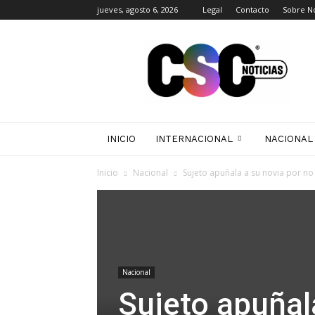
jueves, agosto 6, 2026
Legal
Contacto
Sobre N
CSC
Noticias
INICIO
INTERNACIONAL
NACIONAL
Inicio
Nacional
Sujeto apuñala a su novia por no
Nacional
Sujeto apuñal