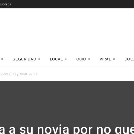
osotros
SEGURIDAD
LOCAL
OCIO
VIRAL
COL
 querer regresar con él
a a su novia por no qu