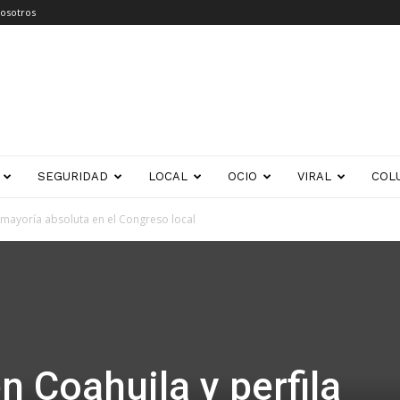
osotros
SEGURIDAD
LOCAL
OCIO
VIRAL
COL
a mayoría absoluta en el Congreso local
n Coahuila y perfila