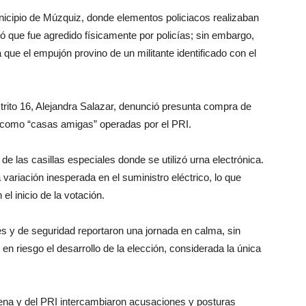
nicipio de Múzquiz, donde elementos policiacos realizaban
ró que fue agredido físicamente por policías; sin embargo,
que el empujón provino de un militante identificado con el
strito 16, Alejandra Salazar, denunció presunta compra de
o como “casas amigas” operadas por el PRI.
e las casillas especiales donde se utilizó urna electrónica.
ariación inesperada en el suministro eléctrico, lo que
l inicio de la votación.
es y de seguridad reportaron una jornada en calma, sin
en riesgo el desarrollo de la elección, considerada la única
rena y del PRI intercambiaron acusaciones y posturas