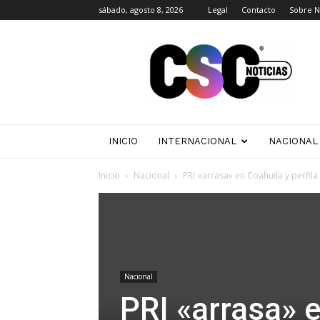
sábado, agosto 8, 2026
Legal
Contacto
Sobre N
CSC
Noticias
INICIO
INTERNACIONAL
NACIONAL
Inicio
Nacional
PRI «arrasa» en Coahuila y perfil
Nacional
PRI «arrasa» e