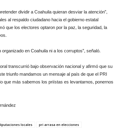
etender dividir a Coahuila quieran desviar la atención”,
les al respaldo ciudadano hacia el gobierno estatal
 que los electores optaron por la paz, la seguridad, la
eos.
organizado en Coahuila ni a los corruptos”, señaló.
ctoral transcurrió bajo observación nacional y afirmó que su
este triunfo mandamos un mensaje al país de que el PRI
 lo que más sabemos los priístas es levantarnos, ponernos
ernández
diputaciones locales
pri arrasa en elecciones