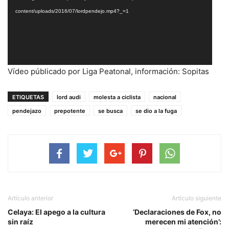
content/uploads/2016/07/lordpendejo.mp4?_=1
Vídeo públicado por Liga Peatonal, información: Sopitas
ETIQUETAS
lord audi
molesta a ciclista
nacional
pendejazo
prepotente
se busca
se dio a la fuga
Artículo anterior
Artículo siguiente
Celaya: El apego a la cultura
‘Declaraciones de Fox, no
sin raíz
merecen mi atención’: