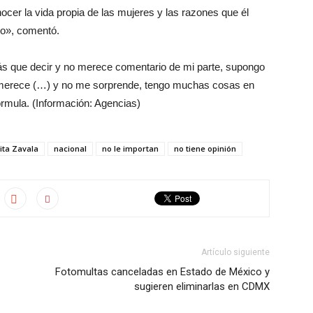
cer la vida propia de las mujeres y las razones que él
llo», comentó.
 que decir y no merece comentario de mi parte, supongo
 merece (…) y no me sorprende, tengo muchas cosas en
rmula. (Información: Agencias)
ita Zavala
nacional
no le importan
no tiene opinión
Artículo siguiente
Fotomultas canceladas en Estado de México y
sugieren eliminarlas en CDMX