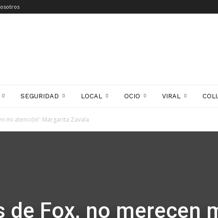
osotros
SEGURIDAD
LOCAL
OCIO
VIRAL
COL
n mi atención’: Margarita Zavala
s de Fox, no merecen 