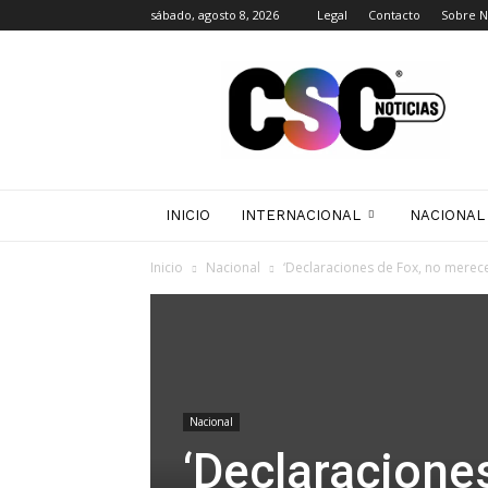
sábado, agosto 8, 2026
Legal
Contacto
Sobre N
CSC
Noticias
INICIO
INTERNACIONAL
NACIONAL
Inicio
Nacional
‘Declaraciones de Fox, no merece
Nacional
‘Declaracione