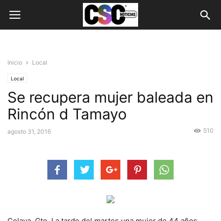
Inicio
Local
Local
Se recupera mujer baleada en
Rincón d Tamayo
510
agosto 31, 2016
Celaya, Gto. La tarde del martes una mujer de 44 años