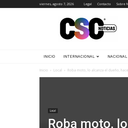
viernes, agosto 7, 2026
Legal
Contacto
Sobre 
CSC
Noticias
INICIO
INTERNACIONAL
NACIONAL
Inicio
Local
Roba moto, lo alcanza el dueño, hac
Local
Roba moto, lo