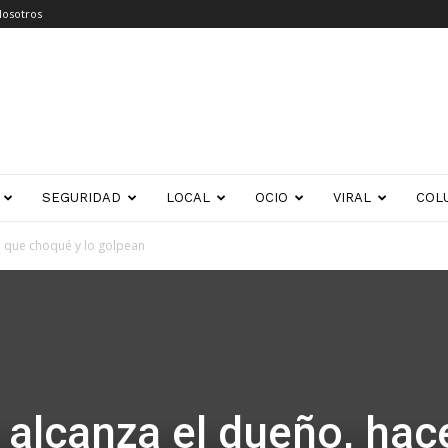
Nosotros
SEGURIDAD
LOCAL
OCIO
VIRAL
COL
e que choqué y lo golpean
 alcanza el dueño, hac